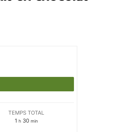
TEMPS TOTAL
heure
minutes
1
30
h
min