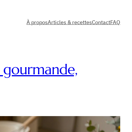
À propos
Articles & recettes
Contact
FAQ
: gourmande,