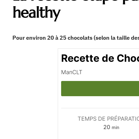
healthy
Pour environ 20 à 25 chocolats (selon la taille d
Recette de Cho
ManCLT
TEMPS DE PRÉPARATI
minutes
20
min