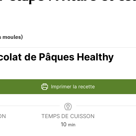
es moules)
colat de Pâques Healthy
Imprimer la recette
ON
TEMPS DE CUISSON
minutes
10
min