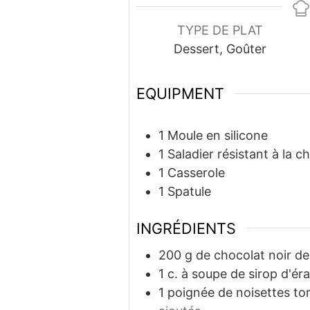
TYPE DE PLAT
Dessert, Goûter
EQUIPMENT
1 Moule en silicone
1 Saladier
résistant à la c
1 Casserole
1 Spatule
INGRÉDIENTS
200
g
de chocolat noir d
1
c. à soupe
de sirop d'ér
1
poignée de noisettes to